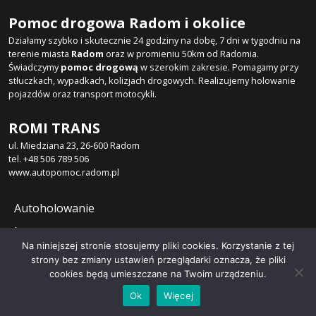
Pomoc drogowa Radom i okolice
Działamy szybko i skutecznie 24 godziny na dobę, 7 dni w tygodniu na
terenie miasta
Radom
oraz w promieniu 50km od Radomia.
Świadczymy
pomoc drogową
w szerokim zakresie. Pomagamy przy
stłuczkach, wypadkach, kolizjach drogowych. Realizujemy holowanie
pojazdów oraz transport motocykli.
ROMI TRANS
ul. Miedziana 23, 26-600 Radom
tel. +48 506 789 506
www.autopomoc.radom.pl
Autoholowanie
Laweta
Na niniejszej stronie stosujemy pliki cookies. Korzystanie z tej
Transport motocykli
strony bez zmiany ustawień przeglądarki oznacza, że pliki
cookies będą umieszczane na Twoim urządzeniu.
Ok
Więcej
Copyright © 2026
Realizacja:
APISOFT Strony internetowe